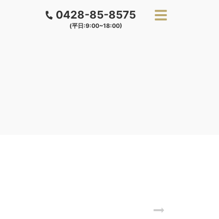
0428-85-8575
(平日:9:00~18:00)