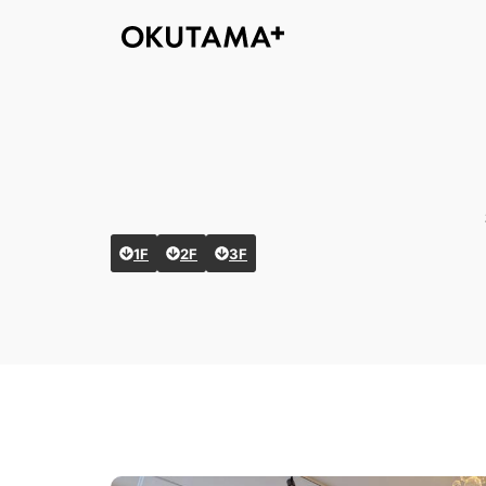
1F
2F
3F